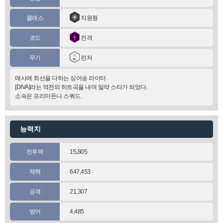
클래스
지원형
코드
전격
무기
런처
매사에 최선을 다하는 싱어송 라이터.
[DIVA]라는 역전의 히트곡을 내며 일약 스타가 되었다.
소속은 프리마돈나 스쿼드.
능력치
전투력
15,805
체력
647,453
공격
21,307
방어
4,485