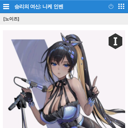
승리의 여신: 니케
인벤
[노이즈]