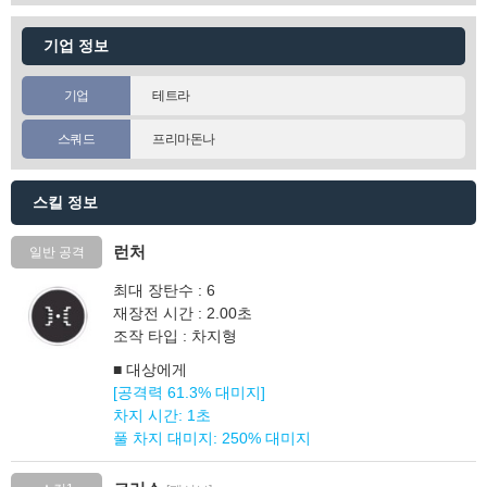
기업 정보
기업
테트라
스쿼드
프리마돈나
스킬 정보
런처
일반 공격
최대 장탄수 : 6
재장전 시간 : 2.00초
조작 타입 : 차지형
■ 대상에게
[공격력 61.3% 대미지]
차지 시간: 1초
풀 차지 대미지: 250% 대미지